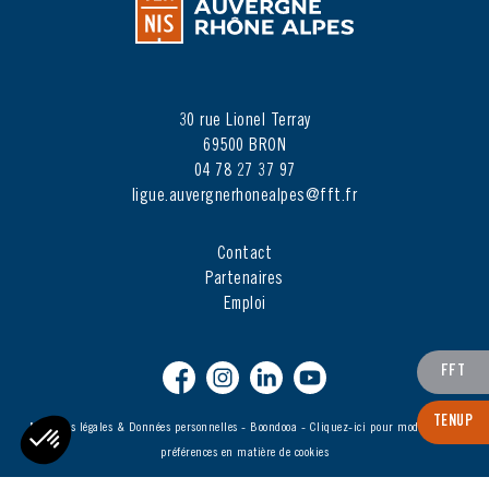
30 rue Lionel Terray
69500 BRON
04 78 27 37 97
ligue.auvergnerhonealpes@fft.fr
Contact
Partenaires
Emploi
FFT
TENUP
Mentions légales & Données personnelles
-
Boondooa
-
Cliquez-ici pour modifier vos
préférences en matière de cookies