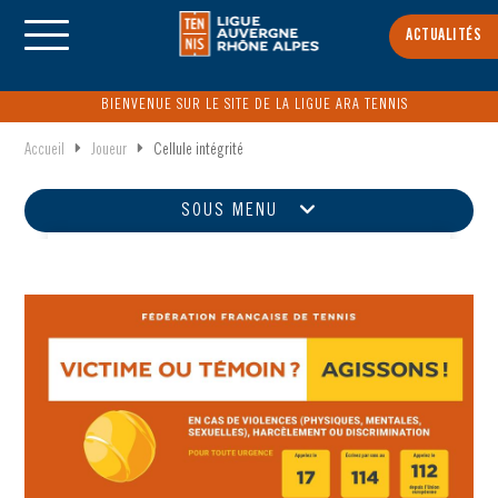
ACTUALITÉS
BIENVENUE SUR LE SITE DE LA LIGUE ARA TENNIS
Accueil
Joueur
Cellule intégrité
SOUS MENU
SE LICENCIER
Les licences
Assurance
Certificat médical
TENNIS
CENTRE FÉDÉRAL ET RÉGIONAL D'ENTRAINEMENT
PADEL
BEACH TENNIS
PICKLEBALL