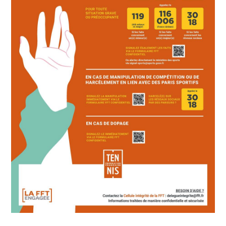
PARATENNIS
ACTION SOLIDAIRES
Trophées des actions solidaires
Tennis santé
CELLULE INTÉGRITÉ
TROUVER UN CLUB (TENUP)
OFFRE GROUPAMA
OFFRE BNP PARIBAS
OFFRE PARTENAIRES