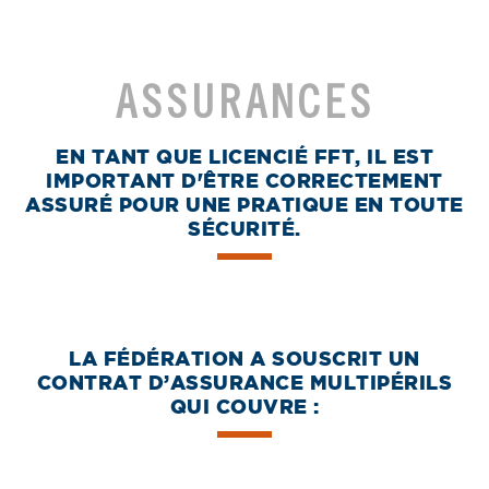
PARATENNIS
ACTION SOLIDAIRES
ASSURANCES
Trophées des actions solidaires
Tennis santé
CELLULE INTÉGRITÉ
EN TANT QUE LICENCIÉ FFT, IL EST
TROUVER UN CLUB (TENUP)
IMPORTANT D'ÊTRE CORRECTEMENT
ASSURÉ POUR UNE PRATIQUE EN TOUTE
OFFRE GROUPAMA
SÉCURITÉ.​
OFFRE BNP PARIBAS
OFFRE PARTENAIRES
LA FÉDÉRATION A SOUSCRIT UN
CONTRAT D’ASSURANCE MULTIPÉRILS
QUI COUVRE :​