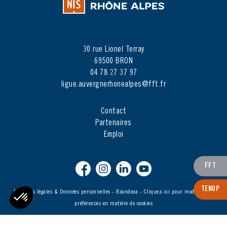
30 rue Lionel Terray
69500 BRON
04 78 27 37 97
ligue.auvergnerhonealpes@fft.fr
Contact
Partenaires
Emploi
FFT
TENUP
Mentions légales & Données personnelles
-
Boondooa
-
Cliquez-ici pour modifier vos
préférences en matière de cookies
Axeptio consent
Plateforme de Gestion du Consentement : Personnalisez vos Options