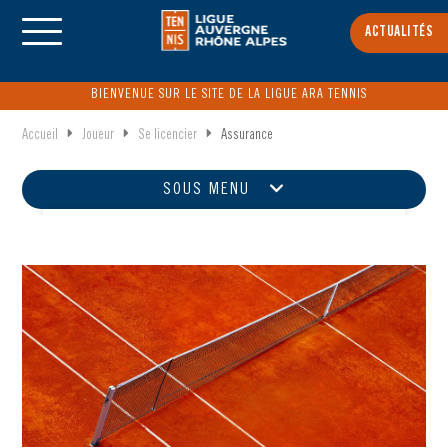
ACTUALITÉS
BIENVENUE SUR LE SITE DE LA LIGUE ARA TENNIS
Accueil
Joueur
Se licencier
Assurance
SOUS MENU
SE LICENCIER
Les licences
Assurance
Certificat médical
TENNIS
CENTRE FÉDÉRAL ET RÉGIONAL D'ENTRAINEMENT
PADEL
BEACH TENNIS
PICKLEBALL